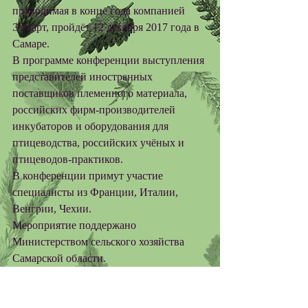
проводимая в конце года компанией 
Эгмарт, пройдёт 12 декабря 2017 года в 
Самаре. 
В программе конференции выступления 
представителей иностранных 
поставщиков племенного материала, 
российских фирм-производителей 
инкубаторов и оборудования для 
птицеводства, российских учёных и 
птицеводов-практиков.
В конференции примут участие 
специалисты из Франции, Италии, 
Венгрии, Чехии.
Мероприятие поддержано 
Министерством сельского хозяйства 
Самарской области.
Конференция соберёт более сотни 
участников из разных регионов России. 
#эгмарт
#конференция
#птицеводство