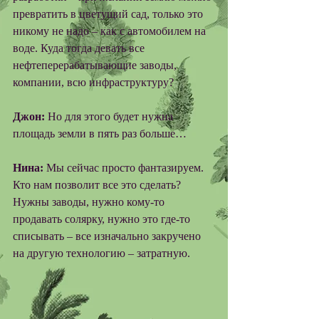
превратить в цветущий сад, только это 
никому не надо – как с автомобилем на 
воде. Куда тогда девать все 
нефтеперерабатывающие заводы, 
компании, всю инфраструктуру? 
Джон:
 Но для этого будет нужна 
площадь земли в пять раз больше… 
Нина:
 Мы сейчас просто фантазируем. 
Кто нам позволит все это сделать? 
Нужны заводы, нужно кому-то 
продавать солярку, нужно это где-то 
списывать – все изначально закручено 
на другую технологию – затратную. 