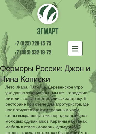
+7 (925) 728-15-75
+7 (495) 532-19-72
Фермеры России: Джон и
Нина Кописки
Лето. Жара. Пятница. Деревенское утро 
уже давно закончилось, мы же – городские 
жители – только подтянулись к завтраку. В 
ресторане при отеле для агротуристов, где 
нас потчуют яйцами и травяным чаем, 
стены выкрашены в жизнерадостный цвет 
молодых одуванчиков. Картины на стенах, 
мебель в стиле «модерн», культурные 
шторы – каждая деталь как бы говорит, что 