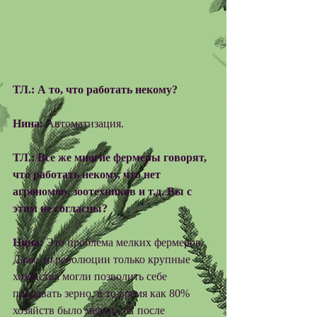
ТЛ.: А то, что работать некому?
Нина:
 Автоматизация. 
ТЛ.: Все же многие фермеры говорят, 
что работать некому, что нет 
агрономов, зоотехников и т.д. Вы с 
этим не согласны?
Нина: 
Это проблема мелких фермеров. 
Даже до революции только крупные 
хозяйства могли позволить себе 
продавать зерно, в то время как 80% 
хозяйств было мелких. И после 