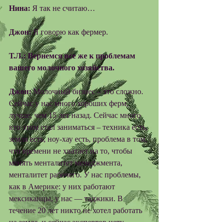
Нина:
 Я так не считаю… 
Джон:
 Я говорю как фермер. 
Т.Л.: Вернемся все же к проблемам 
вашего молочного хозяйства.
Джон:
 Молочный бизнес – это сложно. 
Сейчас у нас много хороших ферм, 
лучше, чем 15 лет назад. Сейчас много 
кто этим стал заниматься – техника есть, 
земля есть, ноу-хау есть, проблема в том, 
что времени не хватает на то, чтобы 
менять менталитет менеджмента, 
менталитет рабочего. У нас проблемы, 
как в Америке: у них работают 
мексиканцы, у нас — таджики. В 
течение 20 лет никто не хотел работать 