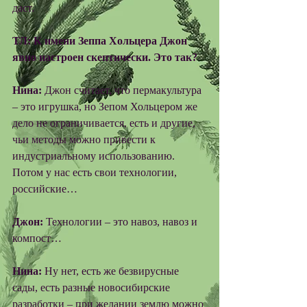
даст. 
ТЛ: К имени Зеппа Хольцера Джон 
явно настроен скептически. Это так?
Нина:
 Джон считает, что пермакультура 
– это игрушка, но Зепом Хольцером же 
дело не ограничивается, есть и другие, 
чьи методы можно привести к 
индустриальному использованию. 
Потом у нас есть свои технологии, 
российские… 
Джон:
 Технологии – это навоз, навоз и 
компост… 
Нина: 
Ну нет, есть же безвирусные 
сады, есть разные новосибирские 
разработки – при желании землю можно 