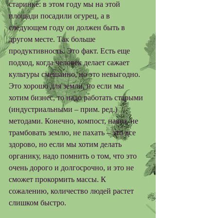
старинке: в этом году мы на этой 
площади посадили огурец, а в 
следующем году он должен быть в 
другом месте. Так больше 
продуктивность. Это факт. Есть еще 
подход, когда человек делает сажает 
культуры смешанно, но это невыгодно. 
Это хорошо для земли, но если мы 
хотим бизнес, то надо работать старыми 
(индустриальными – прим. ред.) 
методами. Конечно, компост, навоз, не 
трамбовать землю, не пахать – это все 
здорово, но если мы хотим делать 
органику, надо помнить о том, что это 
очень дорого и долгосрочно, и это не 
сможет прокормить массы. К 
сожалению, количество людей растет 
слишком быстро. 