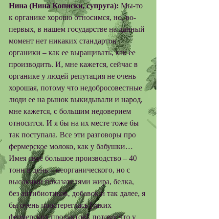
Нина (Нина Кописки, супруга):
 Мы-то 
к органике хорошо относимся, но, во-
первых, в нашем государстве на данный 
момент нет никаких стандартов 
органики – как ее выращивать, как ее 
производить. И, мне кажется, сейчас в 
органике у людей репутация не очень 
хорошая, потому что недобросовестные 
люди ее на рынок выкидывали и народ, 
мне кажется, с большим недоверием 
относится. И я бы на их месте тоже бы 
так поступала. Все эти разговоры про 
фермерское молоко, как у бабушки… 
Имея свое большое производство – 40 
тонн в день – неорганического, но с 
высокими показателями жира, белка, 
без антибиотиков, добавок и так далее, я 
бы очень поостереглась [таких 
фермерских продуктов], потому что у 