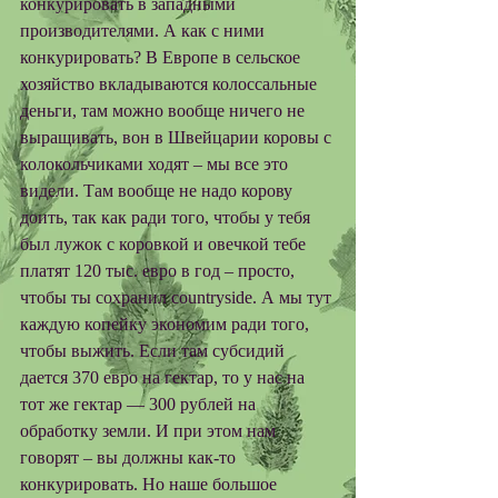
конкурировать в западными 
производителями. А как с ними 
конкурировать? В Европе в сельское 
хозяйство вкладываются колоссальные 
деньги, там можно вообще ничего не 
выращивать, вон в Швейцарии коровы с 
колокольчиками ходят – мы все это 
видели. Там вообще не надо корову 
доить, так как ради того, чтобы у тебя 
был лужок с коровкой и овечкой тебе 
платят 120 тыс. евро в год – просто, 
чтобы ты сохранил countryside. А мы тут 
каждую копейку экономим ради того, 
чтобы выжить. Если там субсидий 
дается 370 евро на гектар, то у нас на 
тот же гектар — 300 рублей на 
обработку земли. И при этом нам 
говорят – вы должны как-то 
конкурировать. Но наше большое 