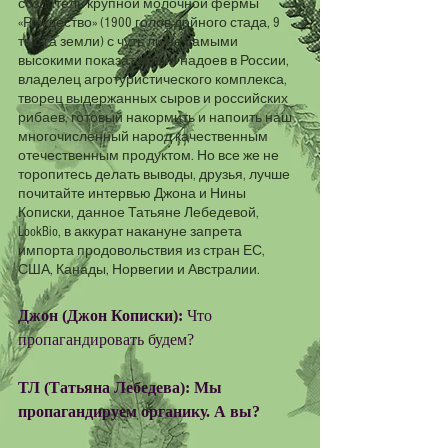
создатель крупной молочной фермы 
«Рождество» (1900 голов дойного стада, 9 
тыс га земли) с чуть ли не самыми 
высокими показателями надоев в России, 
владелец агротуристического комплекса, 
творец выдержанных сыров и российских 
рибаев, готовый накормить и напоить наш 
многочисленный народ качественным 
отечественным продуктом. Но все же не 
торопитесь делать выводы, друзья, лучше 
почитайте интервью Джона и Нины 
Кописки, данное Татьяне Лебедевой, 
LookBio, в аккурат накануне запрета 
импорта продовольствия из стран ЕС, 
США, Канады, Норвегии и Австралии. 
Джон (Джон Кописки): 
Что 
пропагандировать будем? 
ТЛ (Татьяна Лебедева): Мы 
пропагандируем органику. А вы?