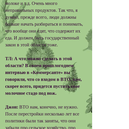
молоке и т.д. Очень много 
неправильных продуктов. Так что, я 
думаю, прежде всего, люди должны 
больше начать разбираться и понимать, 
что вообще они едят, что содержит их 
еда. И должен быть государственный 
закон в этой области тоже. 
ТЛ: А что можно сделать в этой 
области? В своем прошлогоднем 
интервью в «Коммерсанте» вы 
говорили, что со входом в ВТО, вам, 
скорее всего, придется пустить свое 
молочное стадо под нож.
Джон:
 ВТО нам, конечно, не нужно. 
После перестройки несколько лет все 
политики были так заняты, что они 
забыли про сельское хозяйство, про 