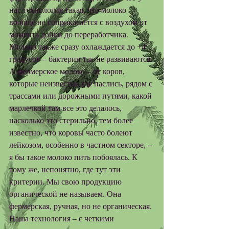
нас технология такая, что молоко 
вообще не соприкасается с воздухом от 
момента дойки до переработчика. 
Молоко также сразу охлаждается до +4 
градусов – бактерии так не развиваются. 
А фермерское молоко – от коров, 
которые неизвестно где паслись, рядом с 
трассами или дорожными путями, какой 
марлечкой там все это делалось, 
насколько это стерильно, тем более 
известно, что коровы часто болеют 
лейкозом, особенно в частном секторе, – 
я бы такое молоко пить побоялась. К 
тому же, непонятно, где тут эти 
критерии. Мы свою продукцию 
органической не называем. Она 
фермерская, ручная, но не органическая. 
Наша технология – с четкими 