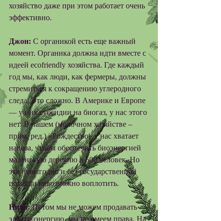
хозяйство даже при этом работает очень 
эффективно. 
Джон:
 С органикой есть еще важный 
момент. Органика должна идти вместе с 
идеей ecofriendly хозяйства. Где каждый 
год мы, как люди, как фермеры, должны 
стремиться к сокращению углеродного 
следа. Это сложно. В Америке и Европе 
— у них субсидии на биогаз, у нас этого 
нет. В нашем (молочном хозяйстве – 
прим. ред.) «Рождество» у нас хватает 
навоза, чтобы обеспечить биоэнергией 
маленькую деревню в 500 человек. Но 
это невыгодно и без государственной 
помощи невозможно воплотить. 
Нина:
 Потом мы не можем продавать 
электроэнергию, мы не имеем права. На 