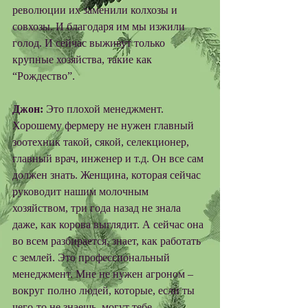
революции их заменили колхозы и 
совхозы. И благодаря им мы изжили 
голод. И сейчас выживут только 
крупные хозяйства, такие как 
“Рождество”. 
Джон:
 Это плохой менеджмент. 
Хорошему фермеру не нужен главный 
зоотехник такой, сякой, селекционер, 
главный врач, инженер и т.д. Он все сам 
должен знать. Женщина, которая сейчас 
руководит нашим молочным 
хозяйством, три года назад не знала 
даже, как корова выглядит. А сейчас она 
во всем разбирается, знает, как работать 
с землей. Это профессиональный 
менеджмент. Мне не нужен агроном – 
вокруг полно людей, которые, если ты 
чего-то не знаешь, могут тебе 