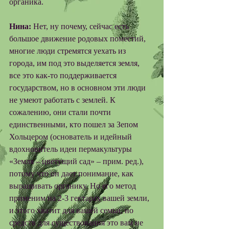
органика. 
Нина:
 Нет, ну почему, сейчас есть 
большое движение родовых поместий, 
многие люди стремятся уехать из 
города, им под это выделяется земля, 
все это как-то поддерживается 
государством, но в основном эти люди 
не умеют работать с землей. К 
сожалению, они стали почти 
единственными, кто пошел за Зепом 
Хольцером (основатель и идейный 
вдохновитель идеи пермакультуры 
«Земля – цветущий сад» – прим. ред.), 
потому что он дает понимание, как 
выращивать органику. Но его метод 
применим на 2-3 гектарах вашей земли, 
и этого хватит для вашей семьи, но 
средств для существования это вам не 