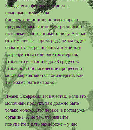
Западе, если фермер построил с 
помощью государства 
биоэлектростанцию, он имеет право 
продавать населению электроэнергию 
по своему собственному тарифу. А у нас 
(в этом случае – прим. ред.) летом будут 
избытки электроэнергии, а зимой нам 
потребуется газ или электроэнергия, 
чтобы это все топить до 38 градусов, 
чтобы шли биологические процессы и 
могла вырабатываться биоэнергия. Как 
это может быть выгодно? 
Джон:
 Экофрендли и качество. Если это 
молочный продукт, там должно быть 
только молоко. Это первое, а потом уже 
органика. А не так, что давайте 
покупайте в пять раз дороже – у нас 