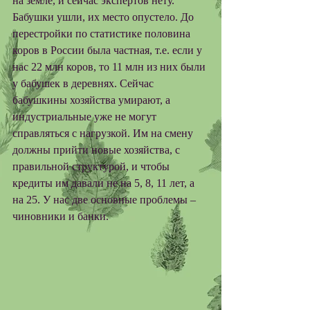
на земле, и сейчас экспертов нету. 
Бабушки ушли, их место опустело. До 
перестройки по статистике половина 
коров в России была частная, т.е. если у 
нас 22 млн коров, то 11 млн из них были 
у бабушек в деревнях. Сейчас 
бабушкины хозяйства умирают, а 
индустриальные уже не могут 
справляться с нагрузкой. Им на смену 
должны прийти новые хозяйства, с 
правильной структурой, и чтобы 
кредиты им давали не на 5, 8, 11 лет, а 
на 25. У нас две основные проблемы – 
чиновники и банки. 