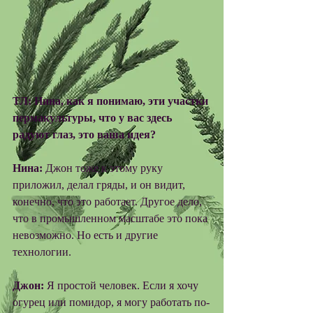
ТЛ: Нина, как я понимаю, эти участки 
пермакультуры, что у вас здесь 
радуют глаз, это ваша идея?
Нина: 
Джон тоже к этому руку 
приложил, делал гряды, и он видит, 
конечно, что это работает. Другое дело, 
что в промышленном масштабе это пока 
невозможно. Но есть и другие 
технологии. 
Джон:
 Я простой человек. Если я хочу 
огурец или помидор, я могу работать по-