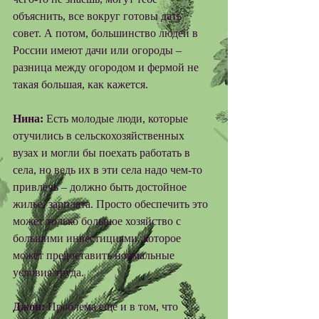
объяснить, все вокруг готовы дать 
совет. А потом, большинство людей в 
России имеют дачи или огороды – 
разница между огородом и фермой не 
такая большая, как кажется. 
Нина:
 Есть молодые люди, которые 
отучились в сельскохозяйственных 
вузах и могли бы поехать работать в 
села, но ведь их в эти села надо чем-то 
привлечь – должно быть достойное 
жилье, зарплата. Просто обеспечить это 
может только большое хозяйство с 
большими инвестициями, которое 
может предоставить нормальные 
условия труда. 
Джон:
 Проблема еще и в том, что 