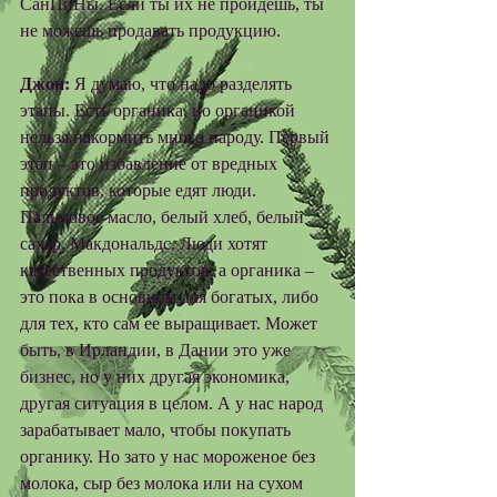
СанПиНы. Если ты их не пройдешь, ты 
не можешь продавать продукцию. 
Джон:
 Я думаю, что надо разделять 
этапы. Есть органика, но органикой 
нельзя накормить много народу. Первый 
этап – это избавление от вредных 
продуктов, которые едят люди. 
Пальмовое масло, белый хлеб, белый 
сахар, Макдональдс. Люди хотят 
качественных продуктов, а органика – 
это пока в основном для богатых, либо 
для тех, кто сам ее выращивает. Может 
быть, в Ирландии, в Дании это уже 
бизнес, но у них другая экономика, 
другая ситуация в целом. А у нас народ 
зарабатывает мало, чтобы покупать 
органику. Но зато у нас мороженое без 
молока, сыр без молока или на сухом 