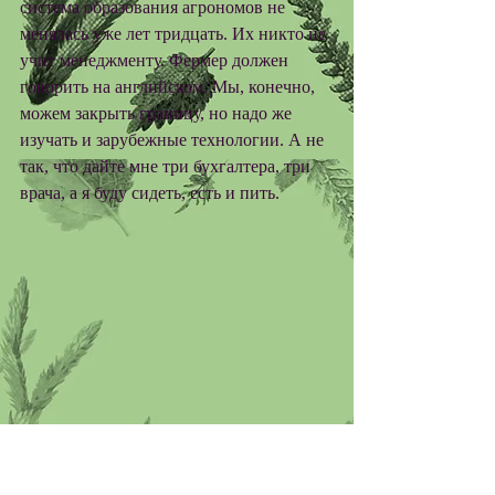
система образования агрономов не 
менялась уже лет тридцать. Их никто не 
учит менеджменту. Фермер должен 
говорить на английском. Мы, конечно, 
можем закрыть границу, но надо же 
изучать и зарубежные технологии. А не 
так, что дайте мне три бухгалтера, три 
врача, а я буду сидеть, есть и пить. 
ТЛ: И все-таки, у вас кадровой 