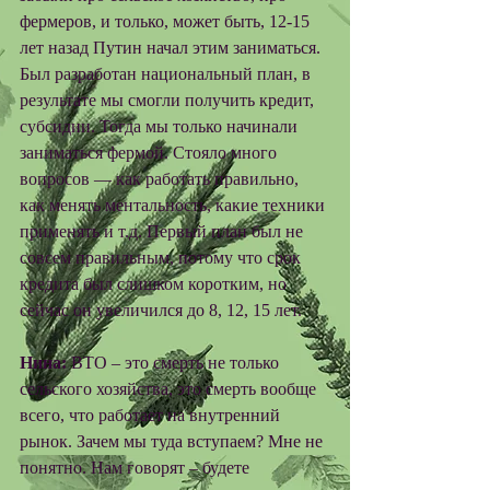
фермеров, и только, может быть, 12-15 
лет назад Путин начал этим заниматься. 
Был разработан национальный план, в 
результате мы смогли получить кредит, 
субсидии. Тогда мы только начинали 
заниматься фермой. Стояло много 
вопросов — как работать правильно, 
как менять ментальность, какие техники 
применять и т.д. Первый план был не 
совсем правильным, потому что срок 
кредита был слишком коротким, но 
сейчас он увеличился до 8, 12, 15 лет. 
Нина: 
ВТО – это смерть не только 
сельского хозяйства, это смерть вообще 
всего, что работает на внутренний 
рынок. Зачем мы туда вступаем? Мне не 
понятно. Нам говорят – будете 