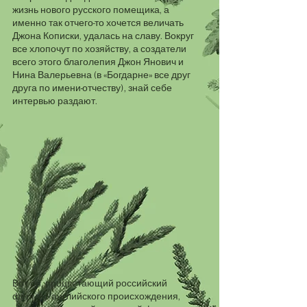
жизнь нового русского помещика, а 
именно так отчего-то хочется величать 
Джона Кописки, удалась на славу. Вокруг 
все хлопочут по хозяйству, а создатели 
всего этого благолепия Джон Янович и 
Нина Валерьевна (в «Богдарне» все друг 
друга по имени-отчеству), знай себе 
интервью раздают. 
Вот он, процветающий российский 
фермер английского происхождения, 