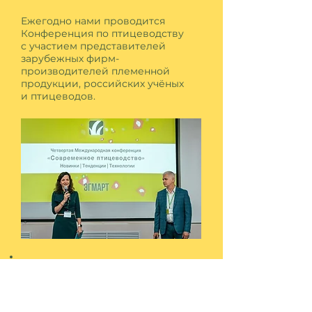
Ежегодно нами проводится
Конференция по птицеводству
с участием представителей
зарубежных фирм-
производителей племенной
продукции, российских учёных
и птицеводов.
ООО Эгмарт активно участвует
в отраслевых мероприятиях,
выставках, конференциях
и семинарах. Компания является
членом