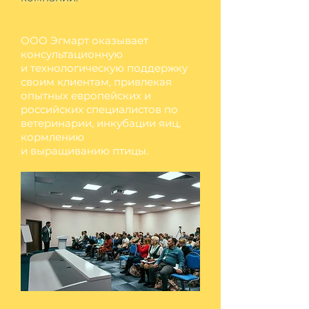
ООО Эгмарт оказывает
консультационную
и технологическую поддержку
своим клиентам, привлекая
опытных европейских и
российских специалистов по
ветеринарии, инкубации яиц,
кормлению
и выращиванию птицы.